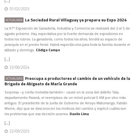
[...]
07/02/2025
La Sociedad Rural Villaguay ya prepara su Expo 2024
ACTUALIDAD
La 97ª Exposición de Ganadería, Industria y Comercio se realizará del 2 al 5 de
agosto próximo. Hay expectativa por la fuerte demanda de expositores en
todos los rubros. La ganadería, como todos los años, tendrá su espacio de
jerarquía en el predio ferial. Habrá espectáculos para toda la familia durante el
sábado y domingo.
Código Campo
[...]
23/06/2024
Preocupa a productores el cambio de un vehículo de la
ACTUALIDAD
Brigada de Abigeato de María Grande
Sorpresa –y cierta molestia también– causó en la zona del distrito Tala,
departamento Paraná, el reemplazo de un móvil policial 0 KM por otro más
antiguo. El presidente de la Junta de Gobierno de Arroyo Maturrango, Fabián
Moine, dijo que se desconocen los motivos del cambio y explicó cuáles son
los problemas que esa decisión acarrea.
Danilo Lima
[...]
22/09/2025