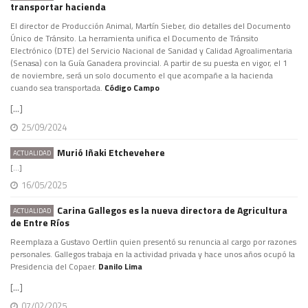
transportar hacienda
El director de Producción Animal, Martín Sieber, dio detalles del Documento
Único de Tránsito. La herramienta unifica el Documento de Tránsito
Electrónico (DTE) del Servicio Nacional de Sanidad y Calidad Agroalimentaria
(Senasa) con la Guía Ganadera provincial. A partir de su puesta en vigor, el 1
de noviembre, será un solo documento el que acompañe a la hacienda
cuando sea transportada.
Código Campo
[...]
25/09/2024
Murió Iñaki Etchevehere
ACTUALIDAD
[...]
16/05/2025
Carina Gallegos es la nueva directora de Agricultura
ACTUALIDAD
de Entre Ríos
Reemplaza a Gustavo Oertlin quien presentó su renuncia al cargo por razones
personales. Gallegos trabaja en la actividad privada y hace unos años ocupó la
Presidencia del Copaer.
Danilo Lima
[...]
07/02/2025