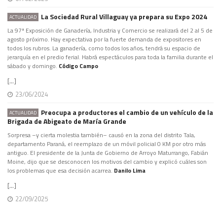
La Sociedad Rural Villaguay ya prepara su Expo 2024
ACTUALIDAD
La 97ª Exposición de Ganadería, Industria y Comercio se realizará del 2 al 5 de
agosto próximo. Hay expectativa por la fuerte demanda de expositores en
todos los rubros. La ganadería, como todos los años, tendrá su espacio de
jerarquía en el predio ferial. Habrá espectáculos para toda la familia durante el
sábado y domingo.
Código Campo
[...]
23/06/2024
Preocupa a productores el cambio de un vehículo de la
ACTUALIDAD
Brigada de Abigeato de María Grande
Sorpresa –y cierta molestia también– causó en la zona del distrito Tala,
departamento Paraná, el reemplazo de un móvil policial 0 KM por otro más
antiguo. El presidente de la Junta de Gobierno de Arroyo Maturrango, Fabián
Moine, dijo que se desconocen los motivos del cambio y explicó cuáles son
los problemas que esa decisión acarrea.
Danilo Lima
[...]
22/09/2025