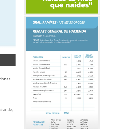
aciones
.
 Grande,