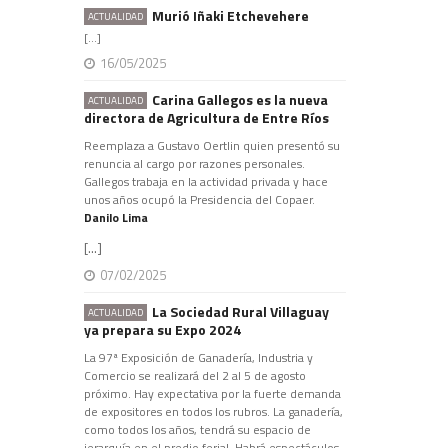
Murió Iñaki Etchevehere
ACTUALIDAD
[...]
16/05/2025
Carina Gallegos es la nueva
ACTUALIDAD
directora de Agricultura de Entre Ríos
Reemplaza a Gustavo Oertlin quien presentó su
renuncia al cargo por razones personales.
Gallegos trabaja en la actividad privada y hace
unos años ocupó la Presidencia del Copaer.
Danilo Lima
[...]
07/02/2025
La Sociedad Rural Villaguay
ACTUALIDAD
ya prepara su Expo 2024
La 97ª Exposición de Ganadería, Industria y
Comercio se realizará del 2 al 5 de agosto
próximo. Hay expectativa por la fuerte demanda
de expositores en todos los rubros. La ganadería,
como todos los años, tendrá su espacio de
jerarquía en el predio ferial. Habrá espectáculos