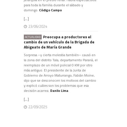
para toda la familia durante el sábado y
domingo.
Código Campo
[...]
23/06/2024
Preocupa a productores el
ACTUALIDAD
cambio de un vehículo de la Brigada de
Abigeato de María Grande
Sorpresa –y cierta molestia también– causó en
la zona del distrito Tala, departamento Paraná, el
reemplazo de un móvil policial 0 KM por otro
más antiguo. El presidente de la Junta de
Gobierno de Arroyo Maturrango, Fabián Moine,
dijo que se desconocen los motivos del cambio
y explicó cuáles son los problemas que esa
decisión acarrea.
Danilo Lima
[...]
22/09/2025