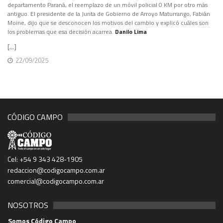
departamento Paraná, el reemplazo de un móvil policial 0 KM por otro más
antiguo. El presidente de la Junta de Gobierno de Arroyo Maturrango, Fabián
Moine, dijo que se desconocen los motivos del cambio y explicó cuáles son
los problemas que esa decisión acarrea.
Danilo Lima
[...]
22/09/2025
CÓDIGO CAMPO
Cel: +54 9 343 428-1905
redaccion@codigocampo.com.ar
comercial@codigocampo.com.ar
NOSOTROS
Somos Código Campo