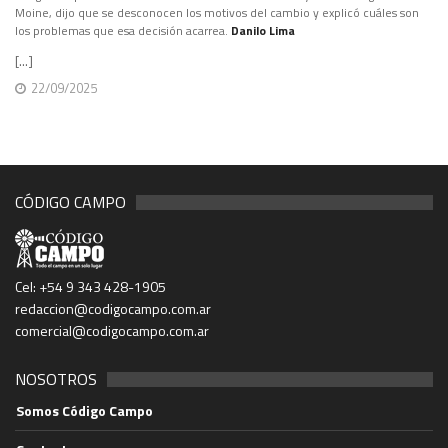
Moine, dijo que se desconocen los motivos del cambio y explicó cuáles son
los problemas que esa decisión acarrea.
Danilo Lima
[...]
22/09/2025
CÓDIGO CAMPO
Cel: +54 9 343 428-1905
redaccion@codigocampo.com.ar
comercial@codigocampo.com.ar
NOSOTROS
Somos Código Campo