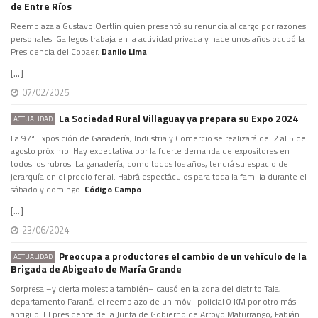
de Entre Ríos
Reemplaza a Gustavo Oertlin quien presentó su renuncia al cargo por razones
personales. Gallegos trabaja en la actividad privada y hace unos años ocupó la
Presidencia del Copaer.
Danilo Lima
[...]
07/02/2025
La Sociedad Rural Villaguay ya prepara su Expo 2024
ACTUALIDAD
La 97ª Exposición de Ganadería, Industria y Comercio se realizará del 2 al 5 de
agosto próximo. Hay expectativa por la fuerte demanda de expositores en
todos los rubros. La ganadería, como todos los años, tendrá su espacio de
jerarquía en el predio ferial. Habrá espectáculos para toda la familia durante el
sábado y domingo.
Código Campo
[...]
23/06/2024
Preocupa a productores el cambio de un vehículo de la
ACTUALIDAD
Brigada de Abigeato de María Grande
Sorpresa –y cierta molestia también– causó en la zona del distrito Tala,
departamento Paraná, el reemplazo de un móvil policial 0 KM por otro más
antiguo. El presidente de la Junta de Gobierno de Arroyo Maturrango, Fabián