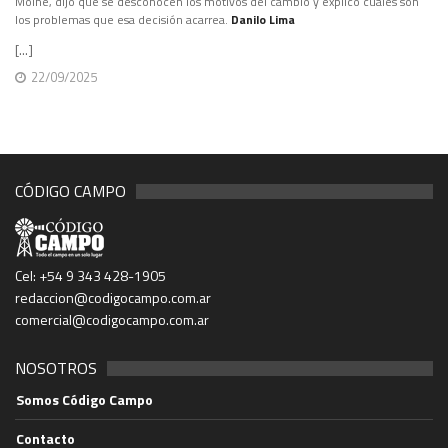
Moine, dijo que se desconocen los motivos del cambio y explicó cuáles son
los problemas que esa decisión acarrea.
Danilo Lima
[...]
22/09/2025
CÓDIGO CAMPO
Cel: +54 9 343 428-1905
redaccion@codigocampo.com.ar
comercial@codigocampo.com.ar
NOSOTROS
Somos Código Campo
Contacto