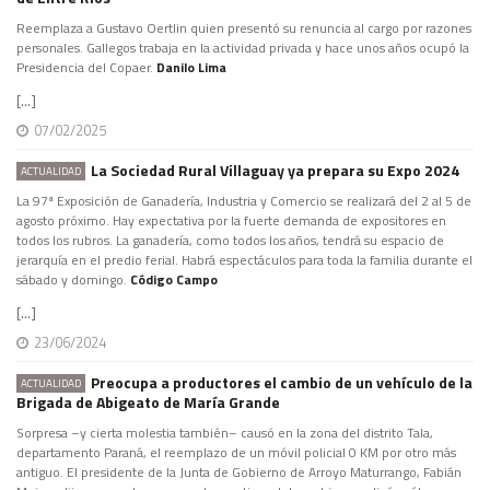
Reemplaza a Gustavo Oertlin quien presentó su renuncia al cargo por razones
personales. Gallegos trabaja en la actividad privada y hace unos años ocupó la
Presidencia del Copaer.
Danilo Lima
[...]
07/02/2025
La Sociedad Rural Villaguay ya prepara su Expo 2024
ACTUALIDAD
La 97ª Exposición de Ganadería, Industria y Comercio se realizará del 2 al 5 de
agosto próximo. Hay expectativa por la fuerte demanda de expositores en
todos los rubros. La ganadería, como todos los años, tendrá su espacio de
jerarquía en el predio ferial. Habrá espectáculos para toda la familia durante el
sábado y domingo.
Código Campo
[...]
23/06/2024
Preocupa a productores el cambio de un vehículo de la
ACTUALIDAD
Brigada de Abigeato de María Grande
Sorpresa –y cierta molestia también– causó en la zona del distrito Tala,
departamento Paraná, el reemplazo de un móvil policial 0 KM por otro más
antiguo. El presidente de la Junta de Gobierno de Arroyo Maturrango, Fabián