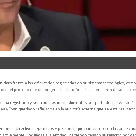
ón clara frente a las dificultades registradas en su sistema tecnológico, co
nda del proceso que dio origen a la situación actual, señalaron desde la co
d ha registrado y señalado los incumplimientos por parte del proveedor”, 
s y “han quedado reflejados en la auditoría externa que se está realizando
ersonas (directivos, ejecutivos y personal) que participaron en la concepció
actualmente vinculadas a la entidad”, habiendo cesado su relación por de