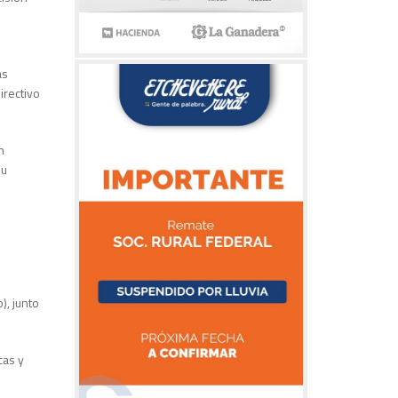
as
irectivo
n
su
), junto
cas y