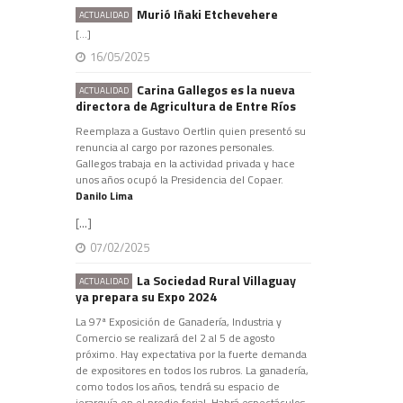
Murió Iñaki Etchevehere
ACTUALIDAD
[...]
16/05/2025
Carina Gallegos es la nueva
ACTUALIDAD
directora de Agricultura de Entre Ríos
Reemplaza a Gustavo Oertlin quien presentó su
renuncia al cargo por razones personales.
Gallegos trabaja en la actividad privada y hace
unos años ocupó la Presidencia del Copaer.
Danilo Lima
[...]
07/02/2025
La Sociedad Rural Villaguay
ACTUALIDAD
ya prepara su Expo 2024
La 97ª Exposición de Ganadería, Industria y
Comercio se realizará del 2 al 5 de agosto
próximo. Hay expectativa por la fuerte demanda
de expositores en todos los rubros. La ganadería,
como todos los años, tendrá su espacio de
jerarquía en el predio ferial. Habrá espectáculos