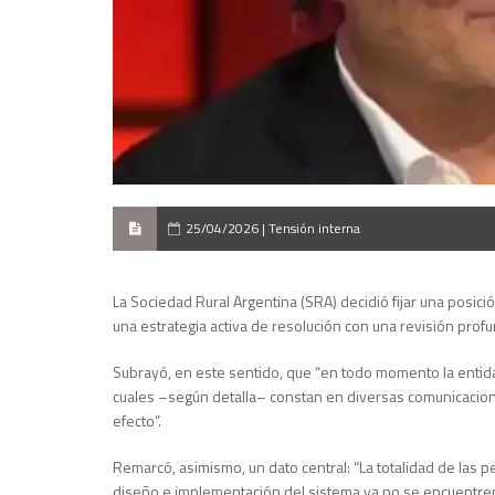
25/04/2026 | Tensión interna
La Sociedad Rural Argentina (SRA) decidió fijar una posici
una estrategia activa de resolución con una revisión profu
Subrayó, en este sentido, que “en todo momento la entida
cuales –según detalla– constan en diversas comunicacione
efecto”.
Remarcó, asimismo, un dato central: “La totalidad de las p
diseño e implementación del sistema ya no se encuentren 