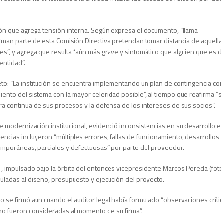
ación que agrega tensión interna. Según expresa el documento, “llama
an parte de esta Comisión Directiva pretendan tomar distancia de aquell
es”, y agrega que resulta “aún más grave y sintomático que alguien que es d
entidad”.
eto: “La institución se encuentra implementando un plan de contingencia co
ento del sistema con la mayor celeridad posible”, al tiempo que reafirma “
 continua de sus procesos y la defensa de los intereses de sus socios”.
 modernización institucional, evidenció inconsistencias en su desarrollo e
encias incluyeron “múltiples errores, fallas de funcionamiento, desarrollos
mporáneas, parciales y defectuosas” por parte del proveedor.
1, impulsado bajo la órbita del entonces vicepresidente Marcos Pereda (foto
uladas al diseño, presupuesto y ejecución del proyecto.
o se firmó aun cuando el auditor legal había formulado “observaciones críti
 no fueron consideradas al momento de su firma”.