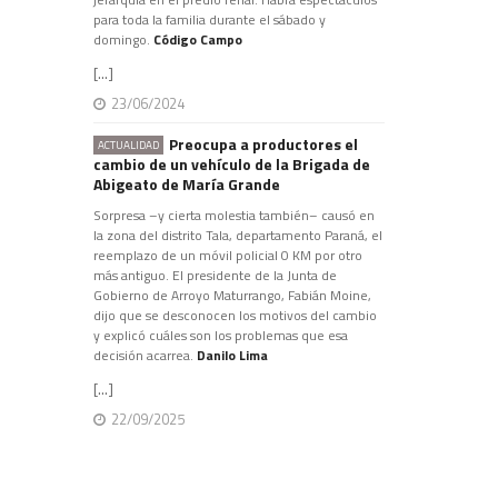
para toda la familia durante el sábado y
domingo.
Código Campo
[...]
23/06/2024
Preocupa a productores el
ACTUALIDAD
cambio de un vehículo de la Brigada de
Abigeato de María Grande
Sorpresa –y cierta molestia también– causó en
la zona del distrito Tala, departamento Paraná, el
reemplazo de un móvil policial 0 KM por otro
más antiguo. El presidente de la Junta de
Gobierno de Arroyo Maturrango, Fabián Moine,
dijo que se desconocen los motivos del cambio
y explicó cuáles son los problemas que esa
decisión acarrea.
Danilo Lima
[...]
22/09/2025