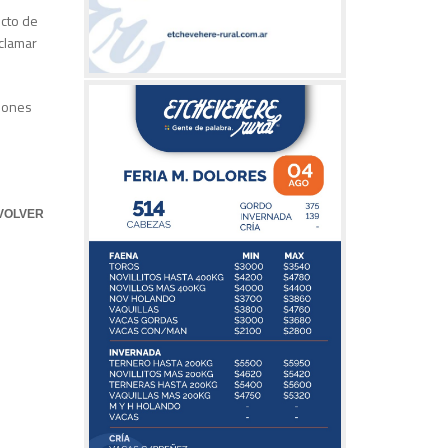
ecto de
clamar
siones
VOLVER