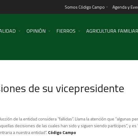
Somos Código Campo
Agenda y Eve
ALIDAD
OPINIÓN
FIERROS
AGRICULTURA FAMILIA
iones de su vicepresidente
ucción de la entidad considera “fallidas”. Llama la atención que “algunas p
quellas decisiones de las cuales han sido y siguen siendo partícipes”, y es
traria a nuestra entidad”.
Código Campo