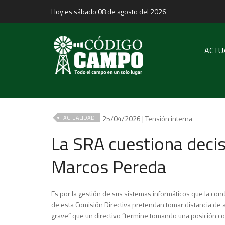
Hoy es sábado 08 de agosto del 2026
ACTU
25/04/2026 | Tensión interna
ACTUALIDAD
La SRA cuestiona decis
Marcos Pereda
Es por la gestión de sus sistemas informáticos que la cond
de esta Comisión Directiva pretendan tomar distancia de a
grave” que un directivo “termine tomando una posición con