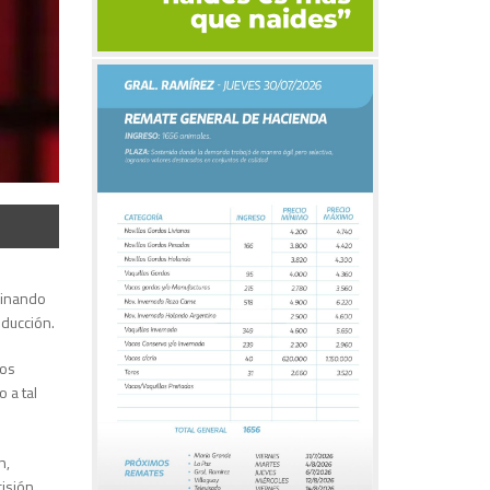
mbinando
nducción.
los
 a tal
n,
cisión