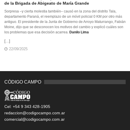
de la Brigada de Abigeato de María Grande
Sorpresa –y cierta molestia también– causó en la zona del distrito Tala,
departamento Paraná, el reemplazo de un móvil policial 0 KM por otro más
antiguo. El presidente de la Junta de Gobierno de Arroyo Maturrango, Fabián
Moine, dijo que se desconocen los motivos del cambio y explicó cuáles son
los problemas que esa decisión acarrea.
Danilo Lima
[...]
22/09/2025
CÓDIGO CAMPO
Cel: +54 9 343 428-1905
redaccion@codigocampo.com.ar
comercial@codigocampo.com.ar