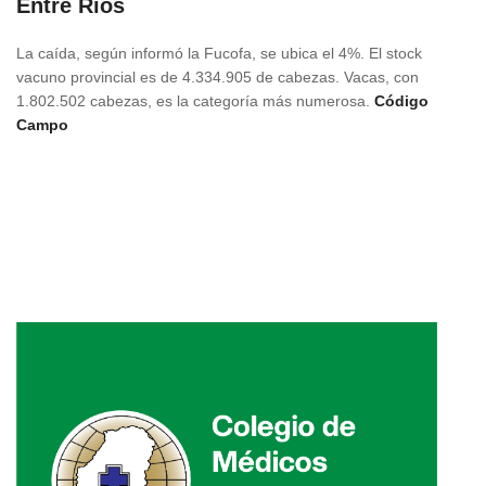
Entre Ríos
La caída, según informó la Fucofa, se ubica el 4%. El stock
vacuno provincial es de 4.334.905 de cabezas. Vacas, con
1.802.502 cabezas, es la categoría más numerosa.
Código
Campo