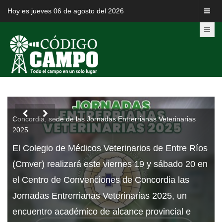
Hoy es jueves 06 de agosto del 2026
El campo argentino aporta seis de cada 10 dólares que
ingresan al país


Durante la apertura del 8° Congreso Internacional
de Coninagro, el presidente de la entidad, Lucas
s
Magnano, puso en valor lo que aporta el campo a
n
nuestro país. Destacó, además, las necesidades
que tiene el sector cooperativo. El gobernador
Rogelio Frigerio, por su parte, reivindicó el rol
histórico de Entre Ríos en el cooperativismo.