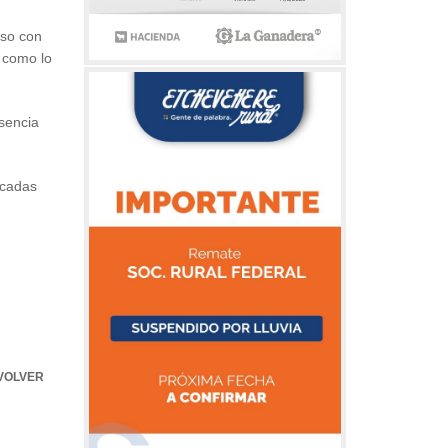
uso con
 como lo
esencia
ocadas
VOLVER