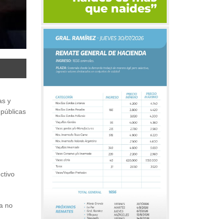
as y
 públicas
ctivo
ta no