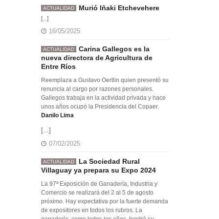
Murió Iñaki Etchevehere
ACTUALIDAD
[...]
16/05/2025
Carina Gallegos es la
ACTUALIDAD
nueva directora de Agricultura de
Entre Ríos
Reemplaza a Gustavo Oertlin quien presentó su
renuncia al cargo por razones personales.
Gallegos trabaja en la actividad privada y hace
unos años ocupó la Presidencia del Copaer.
Danilo Lima
[...]
07/02/2025
La Sociedad Rural
ACTUALIDAD
Villaguay ya prepara su Expo 2024
La 97ª Exposición de Ganadería, Industria y
Comercio se realizará del 2 al 5 de agosto
próximo. Hay expectativa por la fuerte demanda
de expositores en todos los rubros. La
ganadería, como todos los años, tendrá su