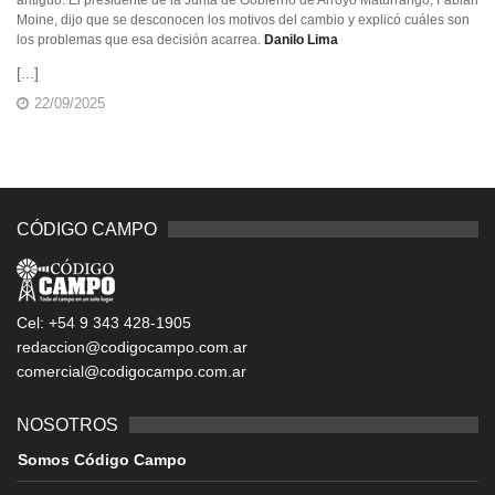
antiguo. El presidente de la Junta de Gobierno de Arroyo Maturrango, Fabián
Moine, dijo que se desconocen los motivos del cambio y explicó cuáles son
los problemas que esa decisión acarrea.
Danilo Lima
[...]
22/09/2025
CÓDIGO CAMPO
Cel: +54 9 343 428-1905
redaccion@codigocampo.com.ar
comercial@codigocampo.com.ar
NOSOTROS
Somos Código Campo