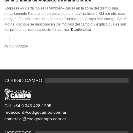
de la Brigada de Abigeato de María Grande
Sorpresa –y cierta molestia también– causó en la zona del distrito Tala,
departamento Paraná, el reemplazo de un móvil policial 0 KM por otro más
antiguo. El presidente de la Junta de Gobierno de Arroyo Maturrango, Fabián
Moine, dijo que se desconocen los motivos del cambio y explicó cuáles son
los problemas que esa decisión acarrea.
Danilo Lima
[...]
22/09/2025
CÓDIGO CAMPO
Cel: +54 9 343 428-1905
redaccion@codigocampo.com.ar
comercial@codigocampo.com.ar