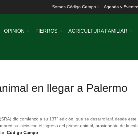
Somos Código Campo
Agenda y Evento
OPINIÓN
FIERROS
AGRICULTURA FAMILIAR
animal en llegar a Palermo
 (SRA) dio comienzo a su 137ª edición, que se desarrollará desde este
o marcó su inicio con el ingreso del primer animal, provienente de la c
lar.
Código Campo