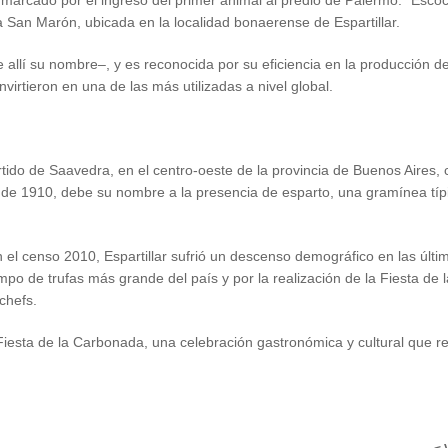
o marcado por el ingreso del primer animal al predio de Palermo. “Esco
a San Marón, ubicada en la localidad bonaerense de Espartillar.
 allí su nombre–, y es reconocida por su eficiencia en la producción d
virtieron en una de las más utilizadas a nivel global.
artido de Saavedra, en el centro-oeste de la provincia de Buenos Aires,
e de 1910, debe su nombre a la presencia de esparto, una gramínea típ
el censo 2010, Espartillar sufrió un descenso demográfico en las últi
o de trufas más grande del país y por la realización de la Fiesta de l
chefs.
 Fiesta de la Carbonada, una celebración gastronómica y cultural que r