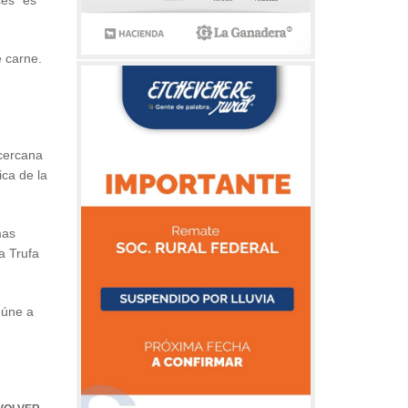
cés” es
e carne.
 cercana
ica de la
mas
a Trufa
eúne a