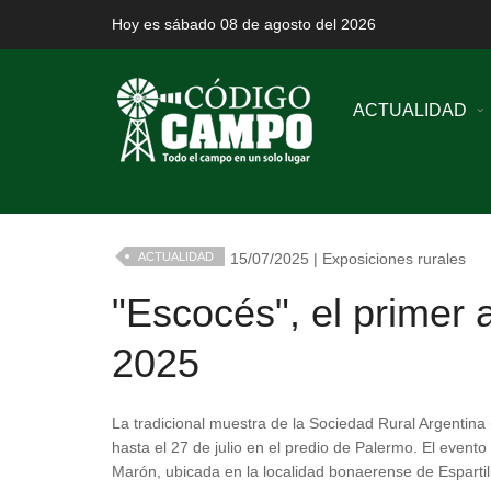
Hoy es sábado 08 de agosto del 2026
ACTUALIDAD
ACTUALIDAD
15/07/2025 | Exposiciones rurales
"Escocés", el primer 
2025
La tradicional muestra de la Sociedad Rural Argentina
hasta el 27 de julio en el predio de Palermo. El event
Marón, ubicada en la localidad bonaerense de Espartil