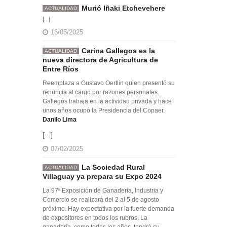
Murió Iñaki Etchevehere
ACTUALIDAD
[...]
16/05/2025
Carina Gallegos es la
ACTUALIDAD
nueva directora de Agricultura de
Entre Ríos
Reemplaza a Gustavo Oertlin quien presentó su
renuncia al cargo por razones personales.
Gallegos trabaja en la actividad privada y hace
unos años ocupó la Presidencia del Copaer.
Danilo Lima
[...]
07/02/2025
La Sociedad Rural
ACTUALIDAD
Villaguay ya prepara su Expo 2024
La 97ª Exposición de Ganadería, Industria y
Comercio se realizará del 2 al 5 de agosto
próximo. Hay expectativa por la fuerte demanda
de expositores en todos los rubros. La
ganadería, como todos los años, tendrá su