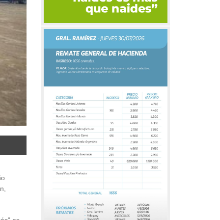
ño
n,