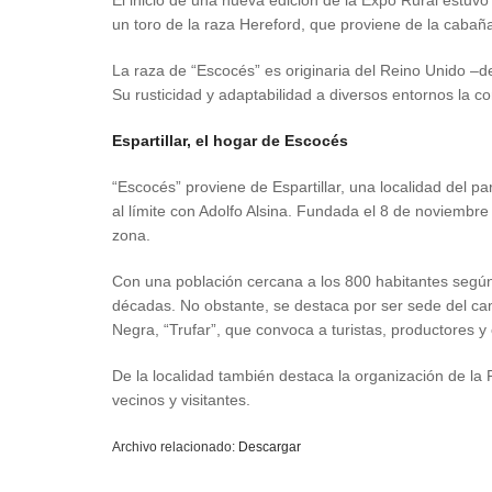
El inicio de una nueva edición de la Expo Rural estuv
un toro de la raza Hereford, que proviene de la cabañ
La raza de “Escocés” es originaria del Reino Unido –de
Su rusticidad y adaptabilidad a diversos entornos la con
Espartillar, el hogar de Escocés
“Escocés” proviene de Espartillar, una localidad del p
al límite con Adolfo Alsina. Fundada el 8 de noviembr
zona.
Con una población cercana a los 800 habitantes según 
décadas. No obstante, se destaca por ser sede del camp
Negra, “Trufar”, que convoca a turistas, productores y 
De la localidad también destaca la organización de la
vecinos y visitantes.
Archivo relacionado:
Descargar