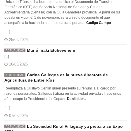
Único de Tránsito. La herramienta unifica el Documento de Tránsito
Electrónico (DTE) del Servicio Nacional de Sanidad y Calidad
Agroalimentaria (Senasa) con la Guía Ganadera provincial. A partir de su
puesta en vigor, el 1 de noviembre, será un solo documento el que
acompañe a la hacienda cuando sea transportada.
Código Campo
[...]
25/09/2024
Murió Iñaki Etchevehere
ACTUALIDAD
[...]
16/05/2025
Carina Gallegos es la nueva directora de
ACTUALIDAD
Agricultura de Entre Ríos
Reemplaza a Gustavo Oertlin quien presentó su renuncia al cargo por
razones personales. Gallegos trabaja en la actividad privada y hace unos
años ocupó la Presidencia del Copaer.
Danilo Lima
[...]
07/02/2025
La Sociedad Rural Villaguay ya prepara su Expo
ACTUALIDAD